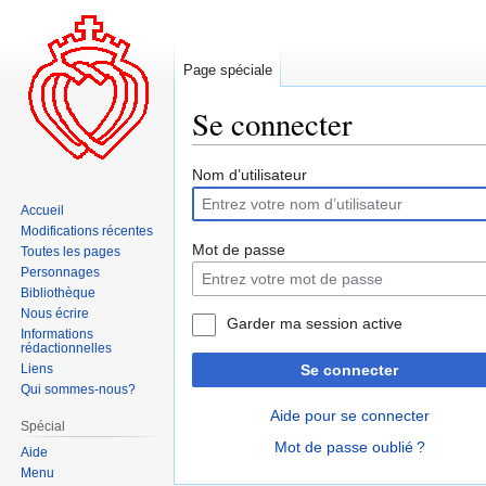
Page spéciale
Se connecter
Aller
Aller
Nom d’utilisateur
à
à
Accueil
la
la
Modifications récentes
navigation
recherche
Mot de passe
Toutes les pages
Personnages
Bibliothèque
Nous écrire
Garder ma session active
Informations
rédactionnelles
Liens
Se connecter
Qui sommes-nous?
Aide pour se connecter
Spécial
Mot de passe oublié ?
Aide
Menu