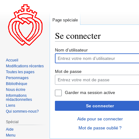
Page spéciale
Se connecter
Aller
Aller
Nom d’utilisateur
à
à
Accueil
la
la
Modifications récentes
navigation
recherche
Mot de passe
Toutes les pages
Personnages
Bibliothèque
Nous écrire
Garder ma session active
Informations
rédactionnelles
Liens
Se connecter
Qui sommes-nous?
Aide pour se connecter
Spécial
Mot de passe oublié ?
Aide
Menu