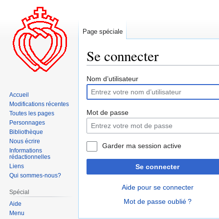
Page spéciale
Se connecter
Aller
Aller
Nom d’utilisateur
à
à
Accueil
la
la
Modifications récentes
navigation
recherche
Mot de passe
Toutes les pages
Personnages
Bibliothèque
Nous écrire
Garder ma session active
Informations
rédactionnelles
Liens
Se connecter
Qui sommes-nous?
Aide pour se connecter
Spécial
Mot de passe oublié ?
Aide
Menu