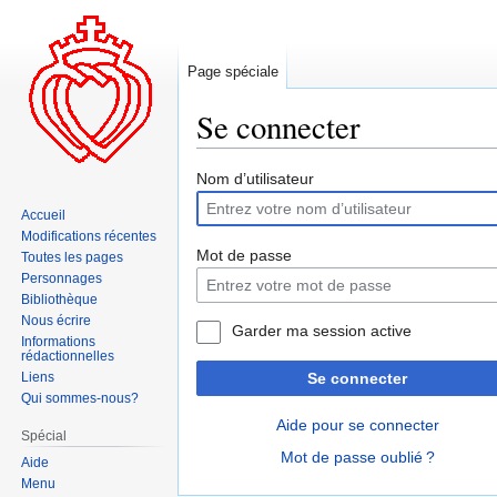
Page spéciale
Se connecter
Aller
Aller
Nom d’utilisateur
à
à
Accueil
la
la
Modifications récentes
navigation
recherche
Mot de passe
Toutes les pages
Personnages
Bibliothèque
Nous écrire
Garder ma session active
Informations
rédactionnelles
Liens
Se connecter
Qui sommes-nous?
Aide pour se connecter
Spécial
Mot de passe oublié ?
Aide
Menu