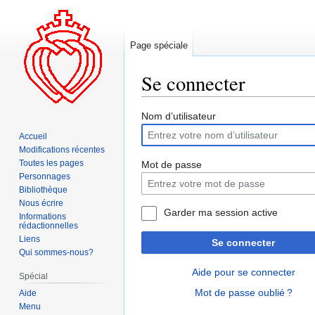
Page spéciale
Se connecter
Aller
Aller
Nom d’utilisateur
à
à
Accueil
la
la
Modifications récentes
navigation
recherche
Toutes les pages
Mot de passe
Personnages
Bibliothèque
Nous écrire
Garder ma session active
Informations
rédactionnelles
Liens
Se connecter
Qui sommes-nous?
Aide pour se connecter
Spécial
Mot de passe oublié ?
Aide
Menu