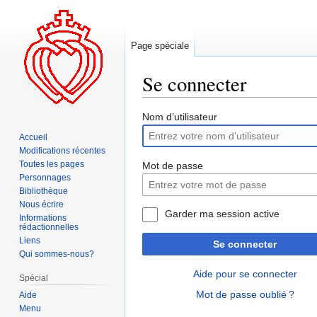
Page spéciale
Se connecter
Aller
Aller
Nom d’utilisateur
à
à
Accueil
la
la
Modifications récentes
navigation
recherche
Toutes les pages
Mot de passe
Personnages
Bibliothèque
Nous écrire
Garder ma session active
Informations
rédactionnelles
Liens
Se connecter
Qui sommes-nous?
Aide pour se connecter
Spécial
Mot de passe oublié ?
Aide
Menu