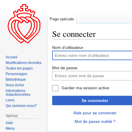
Page spéciale
Se connecter
Aller
Aller
Nom d’utilisateur
à
à
Accueil
la
la
Modifications récentes
navigation
recherche
Mot de passe
Toutes les pages
Personnages
Bibliothèque
Nous écrire
Garder ma session active
Informations
rédactionnelles
Liens
Se connecter
Qui sommes-nous?
Aide pour se connecter
Spécial
Mot de passe oublié ?
Aide
Menu