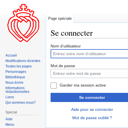
Page spéciale
Se connecter
Aller
Aller
Nom d’utilisateur
à
à
Accueil
la
la
Modifications récentes
navigation
recherche
Mot de passe
Toutes les pages
Personnages
Bibliothèque
Nous écrire
Garder ma session active
Informations
rédactionnelles
Liens
Se connecter
Qui sommes-nous?
Aide pour se connecter
Spécial
Mot de passe oublié ?
Aide
Menu