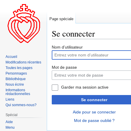
Page spéciale
Se connecter
Aller
Aller
Nom d’utilisateur
à
à
Accueil
la
la
Modifications récentes
navigation
recherche
Mot de passe
Toutes les pages
Personnages
Bibliothèque
Nous écrire
Garder ma session active
Informations
rédactionnelles
Liens
Se connecter
Qui sommes-nous?
Aide pour se connecter
Spécial
Mot de passe oublié ?
Aide
Menu