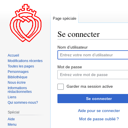
Page spéciale
Se connecter
Aller
Aller
Nom d’utilisateur
à
à
Accueil
la
la
Modifications récentes
navigation
recherche
Toutes les pages
Mot de passe
Personnages
Bibliothèque
Nous écrire
Garder ma session active
Informations
rédactionnelles
Liens
Se connecter
Qui sommes-nous?
Aide pour se connecter
Spécial
Mot de passe oublié ?
Aide
Menu