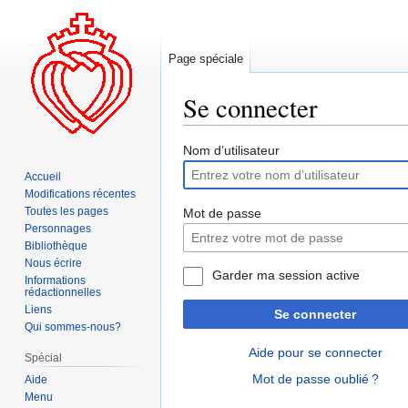
Page spéciale
Se connecter
Aller
Aller
Nom d’utilisateur
à
à
Accueil
la
la
Modifications récentes
navigation
recherche
Toutes les pages
Mot de passe
Personnages
Bibliothèque
Nous écrire
Garder ma session active
Informations
rédactionnelles
Liens
Se connecter
Qui sommes-nous?
Aide pour se connecter
Spécial
Mot de passe oublié ?
Aide
Menu