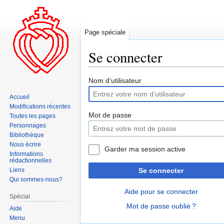
Page spéciale
Se connecter
Aller
Aller
Nom d’utilisateur
à
à
Accueil
la
la
Modifications récentes
navigation
recherche
Mot de passe
Toutes les pages
Personnages
Bibliothèque
Nous écrire
Garder ma session active
Informations
rédactionnelles
Liens
Se connecter
Qui sommes-nous?
Aide pour se connecter
Spécial
Mot de passe oublié ?
Aide
Menu