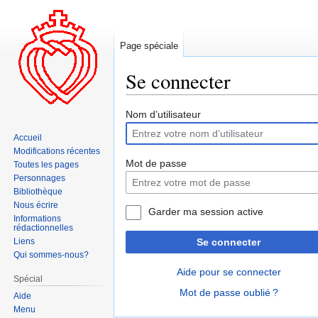
Page spéciale
Se connecter
Aller
Aller
Nom d’utilisateur
à
à
Accueil
la
la
Modifications récentes
navigation
recherche
Mot de passe
Toutes les pages
Personnages
Bibliothèque
Nous écrire
Garder ma session active
Informations
rédactionnelles
Liens
Se connecter
Qui sommes-nous?
Aide pour se connecter
Spécial
Mot de passe oublié ?
Aide
Menu