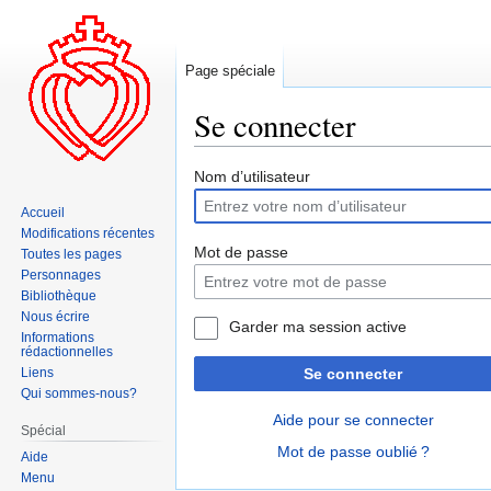
Page spéciale
Se connecter
Aller
Aller
Nom d’utilisateur
à
à
Accueil
la
la
Modifications récentes
navigation
recherche
Mot de passe
Toutes les pages
Personnages
Bibliothèque
Nous écrire
Garder ma session active
Informations
rédactionnelles
Liens
Se connecter
Qui sommes-nous?
Aide pour se connecter
Spécial
Mot de passe oublié ?
Aide
Menu