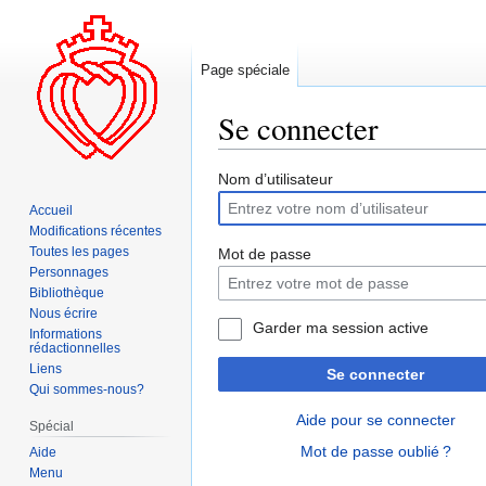
Page spéciale
Se connecter
Aller
Aller
Nom d’utilisateur
à
à
Accueil
la
la
Modifications récentes
navigation
recherche
Toutes les pages
Mot de passe
Personnages
Bibliothèque
Nous écrire
Garder ma session active
Informations
rédactionnelles
Liens
Se connecter
Qui sommes-nous?
Aide pour se connecter
Spécial
Mot de passe oublié ?
Aide
Menu