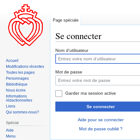
Page spéciale
Se connecter
Aller
Aller
Nom d’utilisateur
à
à
Accueil
la
la
Modifications récentes
navigation
recherche
Mot de passe
Toutes les pages
Personnages
Bibliothèque
Nous écrire
Garder ma session active
Informations
rédactionnelles
Liens
Se connecter
Qui sommes-nous?
Aide pour se connecter
Spécial
Mot de passe oublié ?
Aide
Menu