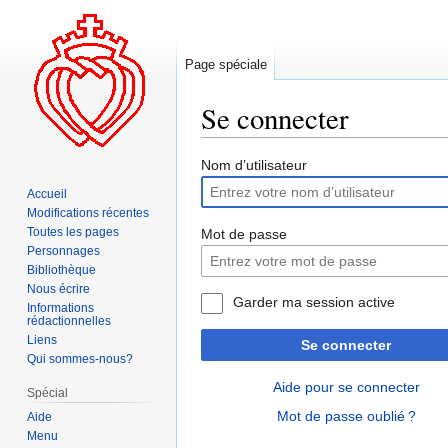
Page spéciale
Se connecter
Aller
Aller
Nom d’utilisateur
à
à
Accueil
la
la
Modifications récentes
navigation
recherche
Toutes les pages
Mot de passe
Personnages
Bibliothèque
Nous écrire
Garder ma session active
Informations
rédactionnelles
Liens
Se connecter
Qui sommes-nous?
Aide pour se connecter
Spécial
Mot de passe oublié ?
Aide
Menu