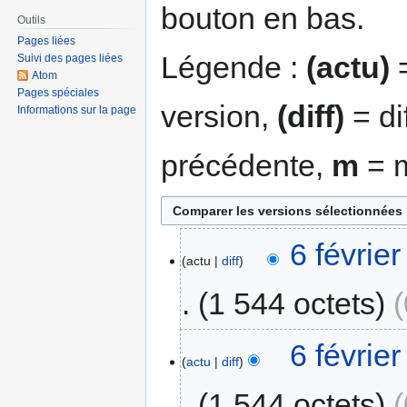
bouton en bas.
Outils
Pages liées
Légende :
(actu)
=
Suivi des pages liées
Atom
Pages spéciales
version,
(diff)
= di
Informations sur la page
précédente,
m
= m
6 févrie
actu
diff
1 544 octets
6 févrie
actu
diff
1 544 octets