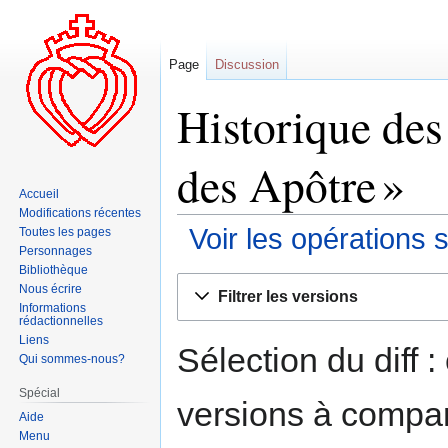
Page
Discussion
Historique des
des Apôtre »
Accueil
Modifications récentes
Voir les opérations 
Toutes les pages
Personnages
Bibliothèque
Aller
Aller
Nous écrire
Filtrer les versions
à
à
Informations
rédactionnelles
la
la
Liens
navigation
recherche
Sélection du diff 
Qui sommes-nous?
Spécial
versions à compar
Aide
Menu