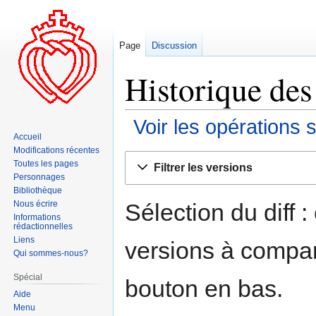
Page
Discussion
Historique des 
Voir les opérations 
Accueil
Modifications récentes
Aller
Aller
Toutes les pages
Filtrer les versions
à
à
Personnages
la
la
Bibliothèque
navigation
recherche
Sélection du diff 
Nous écrire
Informations
rédactionnelles
Liens
versions à compar
Qui sommes-nous?
Spécial
bouton en bas.
Aide
Menu