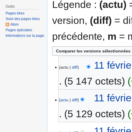
Légende :
(actu)
=
Outils
Pages liées
version,
(diff)
= di
Suivi des pages liées
Atom
Pages spéciales
précédente,
m
= m
Informations sur la page
11 févri
actu
diff
5 147 octets
11 févri
actu
diff
5 129 octets
11 févri