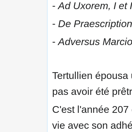
-
Ad Uxorem, I et I
-
De Praescriptio
-
Adversus Marci
Tertullien épousa
pas avoir été prêt
C'est l'année 207
vie avec son adh