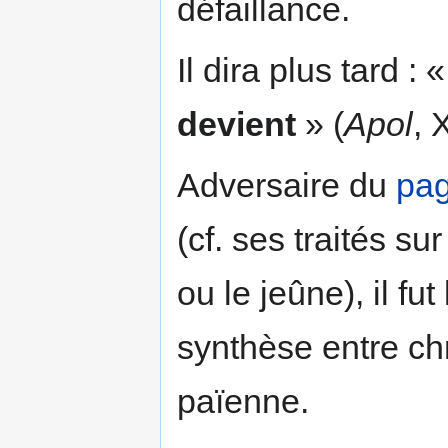
défaillance.
Il dira plus tard : 
devient
» (
Apol
, 
Adversaire du
pa
(cf. ses traités s
ou le jeûne), il fu
synthèse entre ch
païenne.