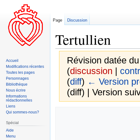
Page
Discussion
Tertullien
Révision datée du
Accueil
Modifications récentes
(
discussion
|
contr
Toutes les pages
Personnages
(
diff
)
← Version p
Bibliothèque
(diff) | Version sui
Nous écrire
Informations
rédactionnelles
Liens
Aller
Aller
Qui sommes-nous?
à
à
Spécial
la
la
Aide
navigation
recherche
Menu