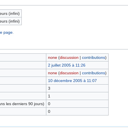
eurs (infini)
eurs (infini)
te page.
none
(
discussion
|
contributions
)
2 juillet 2005 à 11:26
none
(
discussion
|
contributions
)
10 décembre 2005 à 11:07
3
1
s les derniers 90 jours)
0
0