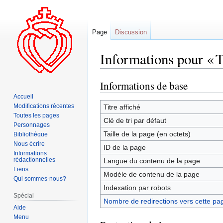
Page
Discussion
Informations pour « 
Informations de base
Aller
Aller
à
à
Accueil
la
la
Modifications récentes
Titre affiché
Toutes les pages
navigation
recherche
Clé de tri par défaut
Personnages
Taille de la page (en octets)
Bibliothèque
Nous écrire
ID de la page
Informations
rédactionnelles
Langue du contenu de la page
Liens
Modèle de contenu de la page
Qui sommes-nous?
Indexation par robots
Spécial
Nombre de redirections vers cette pa
Aide
Menu