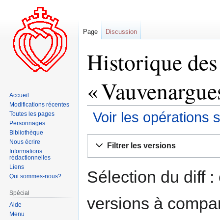
Page
Discussion
Historique des
« Vauvenargue
Accueil
Modifications récentes
Voir les opérations 
Toutes les pages
Personnages
Bibliothèque
Aller
Aller
Nous écrire
Filtrer les versions
à
à
Informations
rédactionnelles
la
la
Liens
navigation
recherche
Sélection du diff 
Qui sommes-nous?
Spécial
versions à compar
Aide
Menu