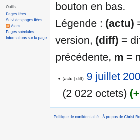
bouton en bas.
Outils
Pages liées
Légende :
(actu)
=
Suivi des pages liées
Atom
Pages spéciales
version,
(diff)
= di
Informations sur la page
précédente,
m
= m
9 juillet 2
actu
diff
2 022 octets
+
Politique de confidentialité
À propos de Christ-Ro