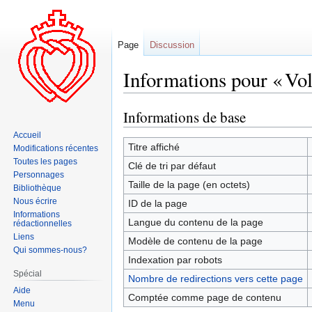
Page
Discussion
Informations pour « Vol
Informations de base
Aller
Aller
à
à
Accueil
la
la
Titre affiché
Modifications récentes
navigation
recherche
Toutes les pages
Clé de tri par défaut
Personnages
Taille de la page (en octets)
Bibliothèque
Nous écrire
ID de la page
Informations
Langue du contenu de la page
rédactionnelles
Liens
Modèle de contenu de la page
Qui sommes-nous?
Indexation par robots
Spécial
Nombre de redirections vers cette page
Aide
Comptée comme page de contenu
Menu