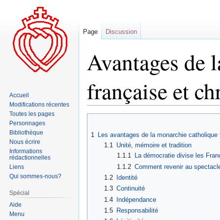
Page
Discussion
Avantages de l
française et ch
Accueil
Modifications récentes
Toutes les pages
Aller
Aller
Personnages
à
à
Bibliothèque
1
Les avantages de la monarchie catholique t
la
la
Nous écrire
1.1
Unité, mémoire et tradition
navigation
recherche
Informations
1.1.1
La démocratie divise les Franç
rédactionnelles
1.1.2
Comment revenir au spectacle 
Liens
Qui sommes-nous?
1.2
Identité
1.3
Continuité
Spécial
1.4
Indépendance
Aide
1.5
Responsabilité
Menu