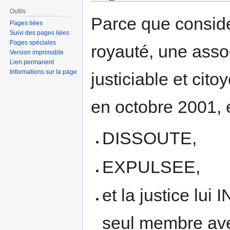
Outils
Aller
Aller
Parce que considé
Pages liées
à
à
Suivi des pages liées
la
la
Pages spéciales
royauté, une assoc
navigation
recherche
Version imprimable
Lien permanent
Informations sur la page
justiciable et ci
en octobre 2001, 
DISSOUTE,
EXPULSEE,
et la justice lu
seul membre avec