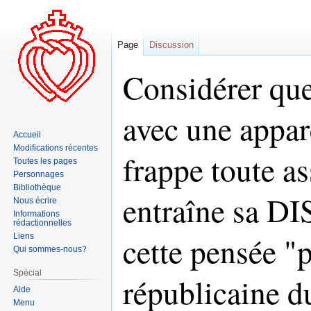
Page
Discussion
Considérer que
avec une appar
Accueil
Modifications récentes
frappe toute 
Toutes les pages
Personnages
Bibliothèque
entraîne sa D
Nous écrire
Informations
rédactionnelles
cette pensée "p
Liens
Qui sommes-nous?
Spécial
républicaine 
Aide
Menu