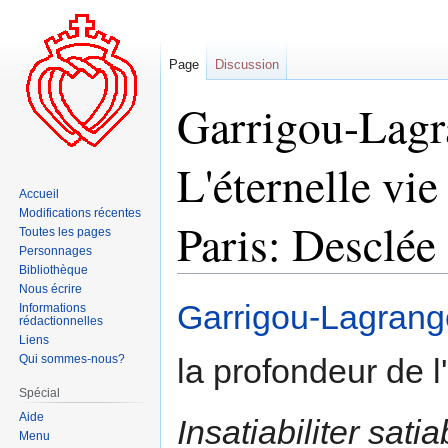
Page
Discussion
Garrigou-Lagra
L'éternelle vie
Accueil
Modifications récentes
Paris: Desclée
Toutes les pages
Personnages
Bibliothèque
Nous écrire
Aller
Aller
Garrigou-Lagrange
Informations
rédactionnelles
à
à
Liens
la
la
Qui sommes-nous?
la profondeur de 
navigation
recherche
Spécial
Aide
Insatiabiliter satia
Menu