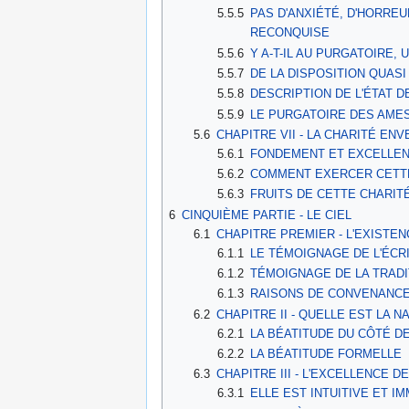
5.5.5
PAS D'ANXIÉTÉ, D'HORREU
RECONQUISE
5.5.6
Y A-T-IL AU PURGATOIRE
5.5.7
DE LA DISPOSITION QUASI 
5.5.8
DESCRIPTION DE L'ÉTAT 
5.5.9
LE PURGATOIRE DES AME
5.6
CHAPITRE VII - LA CHARITÉ E
5.6.1
FONDEMENT ET EXCELLEN
5.6.2
COMMENT EXERCER CETTE
5.6.3
FRUITS DE CETTE CHARIT
6
CINQUIÈME PARTIE - LE CIEL
6.1
CHAPITRE PREMIER - L'EXISTEN
6.1.1
LE TÉMOIGNAGE DE L'ÉCR
6.1.2
TÉMOIGNAGE DE LA TRADI
6.1.3
RAISONS DE CONVENANCE D
6.2
CHAPITRE II - QUELLE EST LA 
6.2.1
LA BÉATITUDE DU CÔTÉ D
6.2.2
LA BÉATITUDE FORMELLE
6.3
CHAPITRE III - L'EXCELLENCE D
6.3.1
ELLE EST INTUITIVE ET I