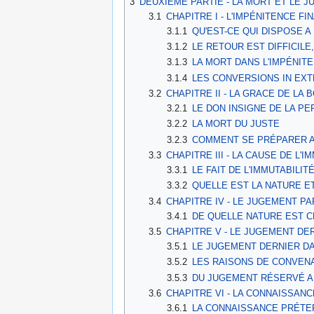
3
DEUXIÈME PARTIE - LA MORT ET LE 
3.1
CHAPITRE I - L'IMPÉNITENCE F
3.1.1
QU'EST-CE QUI DISPOSE A 
3.1.2
LE RETOUR EST DIFFICIL
3.1.3
LA MORT DANS L'IMPÉNIT
3.1.4
LES CONVERSIONS IN EX
3.2
CHAPITRE II - LA GRACE DE LA
3.2.1
LE DON INSIGNE DE LA P
3.2.2
LA MORT DU JUSTE
3.2.3
COMMENT SE PRÉPARER A
3.3
CHAPITRE III - LA CAUSE DE L'
3.3.1
LE FAIT DE L'IMMUTABILIT
3.3.2
QUELLE EST LA NATURE E
3.4
CHAPITRE IV - LE JUGEMENT PA
3.4.1
DE QUELLE NATURE EST C
3.5
CHAPITRE V - LE JUGEMENT DE
3.5.1
LE JUGEMENT DERNIER DA
3.5.2
LES RAISONS DE CONVEN
3.5.3
DU JUGEMENT RÉSERVÉ A
3.6
CHAPITRE VI - LA CONNAISSAN
3.6.1
LA CONNAISSANCE PRÉTE