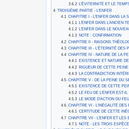
3.6.2
L'ÉVITERNITÉ ET LE TEMP
4
TROISIÈME PARTIE - L'ENFER
4.1
CHAPITRE I - L'ENFER DANS LA 
4.1.1
L'ENFER DANS L'ANCIEN 
4.1.2
L'ENFER DANS LE NOUVE
4.1.3
NOTE : CONFIRMATION
4.2
CHAPITRE II - RAISONS THÉOLO
4.3
CHAPITRE III - L'ÉTERNITÉ DE
4.4
CHAPITRE IV - NATURE DE LA 
4.4.1
EXISTENCE ET NATURE DE
4.4.2
RIGUEUR DE CETTE PEINE
4.4.3
LA CONTRADICTION INTÉRI
4.5
CHAPITRE V - DE LA PEINE DU 
4.5.1
EXISTENCE DE CETTE PEIN
4.5.2
LE FEU DE L'ENFER EST-I
4.5.3
LE MODE D'ACTION DU FEU
4.6
CHAPITRE VI - L'INÉGALITÉ DES
4.6.1
CERTITUDE DE CETTE INÉ
4.7
CHAPITRE VII - L'ENFER ET LE
4.7.1
NOTE - LES TROIS ESPÈC