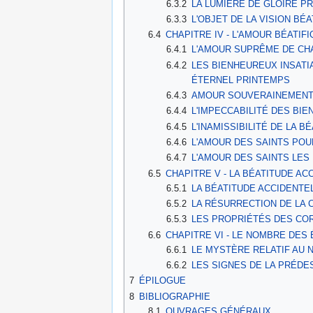
6.3.2
LA LUMIÈRE DE GLOIRE PR
6.3.3
L'OBJET DE LA VISION BÉA
6.4
CHAPITRE IV - L'AMOUR BÉATIFI
6.4.1
L'AMOUR SUPRÊME DE CH
6.4.2
LES BIENHEUREUX INSATI
ÉTERNEL PRINTEMPS
6.4.3
AMOUR SOUVERAINEMENT 
6.4.4
L'IMPECCABILITÉ DES BI
6.4.5
L'INAMISSIBILITÉ DE LA B
6.4.6
L'AMOUR DES SAINTS POU
6.4.7
L'AMOUR DES SAINTS LES
6.5
CHAPITRE V - LA BÉATITUDE A
6.5.1
LA BÉATITUDE ACCIDENTE
6.5.2
LA RÉSURRECTION DE LA 
6.5.3
LES PROPRIÉTÉS DES CO
6.6
CHAPITRE VI - LE NOMBRE DES 
6.6.1
LE MYSTÈRE RELATIF AU 
6.6.2
LES SIGNES DE LA PRÉDE
7
ÉPILOGUE
8
BIBLIOGRAPHIE
8.1
OUVRAGES GÉNÉRAUX