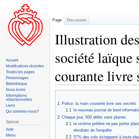
Page
Discussion
Illustration de
société laïque 
Accueil
Modifications récentes
courante livre s
Toutes les pages
Personnages
Bibliothèque
Nous écrire
Aller
Aller
Informations
rédactionnelles
à
à
1
Police: la main courante livre ses secrets
Liens
la
la
1.1
le nouveau journal de bord informat
Qui sommes-nous?
navigation
recherche
2
Chaque jour, 500 délits sans plainte
Spécial
2.1
la victime préfère ne pas porter plaint
Aide
résultats de l'enquête
Menu
2.2
57% des vols échappent à toute plain