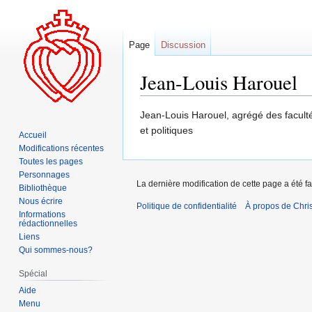
Page
Discussion
Jean-Louis Harouel
Aller
Aller
Jean-Louis Harouel, agrégé des facultés
à
à
et politiques
Accueil
la
la
Modifications récentes
navigation
recherche
Toutes les pages
Personnages
La dernière modification de cette page a été fai
Bibliothèque
Nous écrire
Politique de confidentialité
À propos de Chris
Informations
rédactionnelles
Liens
Qui sommes-nous?
Spécial
Aide
Menu