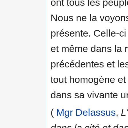
ont tous les peupl
Nous ne la voyons
présente. Celle-c
et même dans la r
précédentes et le
tout homogène et s
dans sa vivante un
(
Mgr Delassus
,
L
dans la cité et dan