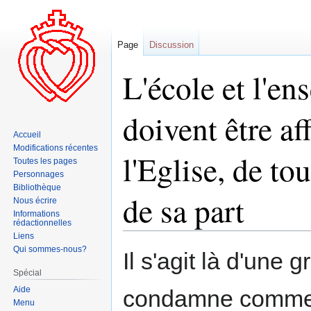
Page
Discussion
L'école et l'e
doivent être af
Accueil
Modifications récentes
l'Eglise, de to
Toutes les pages
Personnages
Bibliothèque
de sa part
Nous écrire
Informations
rédactionnelles
Liens
Aller
Aller
Qui sommes-nous?
Il s'agit là d'une
à
à
Spécial
la
la
Aide
condamne comme co
navigation
recherche
Menu