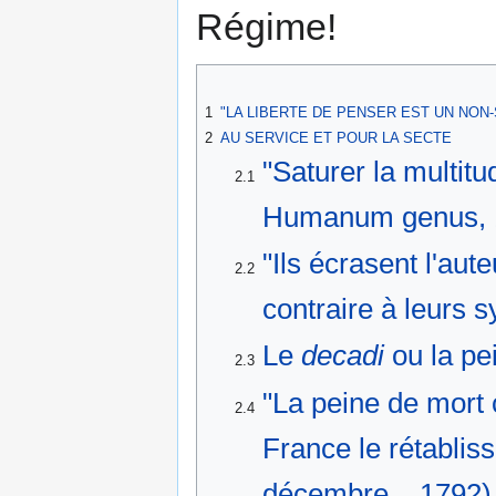
Régime!
1
"LA LIBERTE DE PENSER EST UN NON-S
2
AU SERVICE ET POUR LA SECTE
"Saturer la multitu
2.1
Humanum genus, 
"Ils écrasent l'aute
2.2
contraire à leurs 
Le
decadi
ou la pe
2.3
"La peine de mort
2.4
France le rétablis
décembre... 1792)