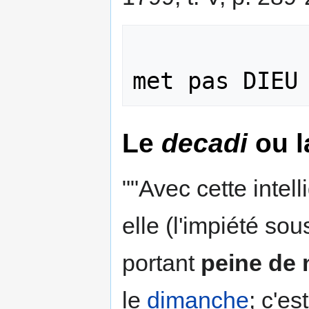
                
Le
decadi
ou l
""Avec cette intell
elle (l'impiété sou
portant
peine de 
le
dimanche
; c'es