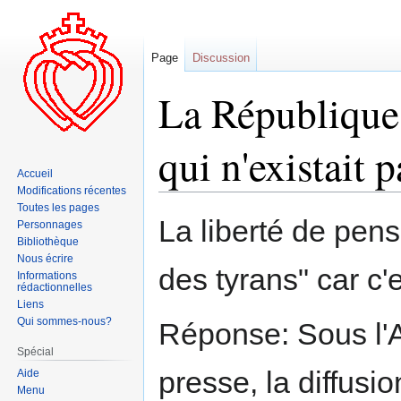
Page
Discussion
La République 
qui n'existait
Accueil
Modifications récentes
Toutes les pages
Aller
Aller
La liberté de pens
Personnages
à
à
Bibliothèque
la
la
Nous écrire
des tyrans" car c'e
navigation
recherche
Informations
rédactionnelles
Liens
Qui sommes-nous?
Réponse: Sous l'A
Spécial
presse, la diffus
Aide
Menu