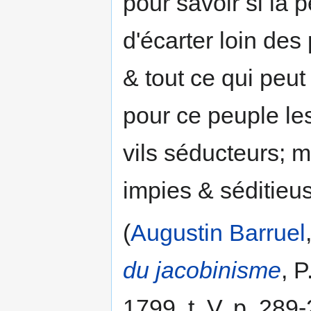
pour savoir si la p
d'écarter loin des
& tout ce qui peu
pour ce peuple le
vils séducteurs; 
impies & séditieu
(
Augustin Barruel
du jacobinisme
, 
1799, t. V, p. 289-