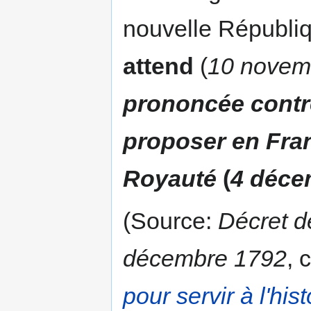
nouvelle Républi
attend
(
10 novem
prononcée contr
proposer en Fran
Royauté
(
4 déce
(Source:
Décret d
décembre 1792
, 
pour servir à l'hi