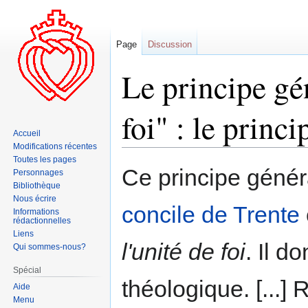
Page
Discussion
Le principe gén
foi" : le princi
Accueil
Modifications récentes
Toutes les pages
Aller
Aller
Ce principe général
Personnages
à
à
Bibliothèque
la
la
Nous écrire
concile de Trente
navigation
recherche
Informations
rédactionnelles
Liens
l'unité de foi
. Il d
Qui sommes-nous?
Spécial
théologique. [...] 
Aide
Menu