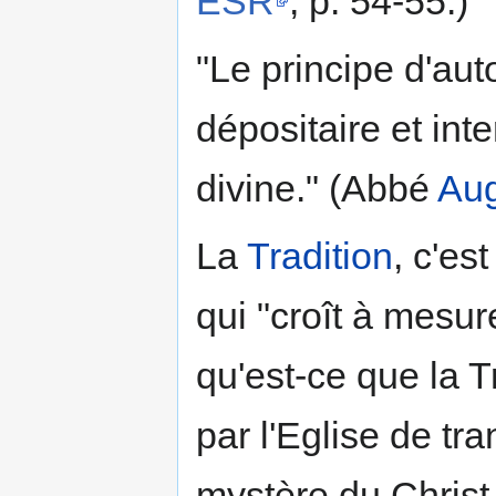
ESR
, p. 54-55.)
"Le principe d'auto
dépositaire et inte
divine." (Abbé
Aug
La
Tradition
, c'es
qui "croît à mesure
qu'est-ce que la T
par l'Eglise de tr
mystère du Christ