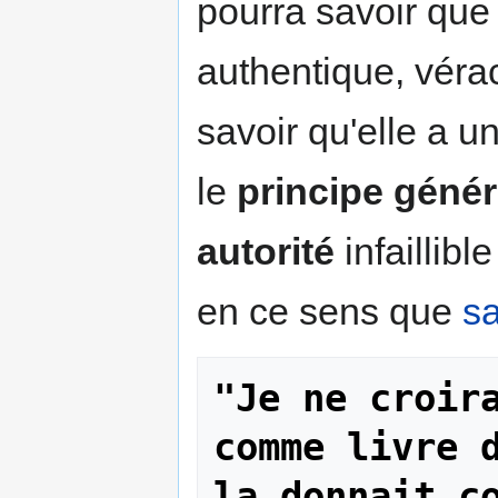
pourra savoir que l
authentique, véra
savoir qu'elle a un
le
principe généra
autorité
infaillibl
en ce sens que
sa
"Je ne croira
comme livre d
la donnait c