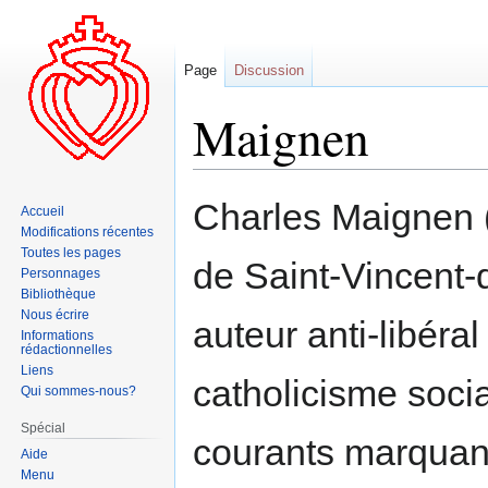
Page
Discussion
Maignen
Aller
Aller
Charles Maignen (
Accueil
à
à
Modifications récentes
la
la
Toutes les pages
de Saint-Vincent-
navigation
recherche
Personnages
Bibliothèque
Nous écrire
auteur anti-libéra
Informations
rédactionnelles
Liens
catholicisme socia
Qui sommes-nous?
Spécial
courants marquant
Aide
Menu