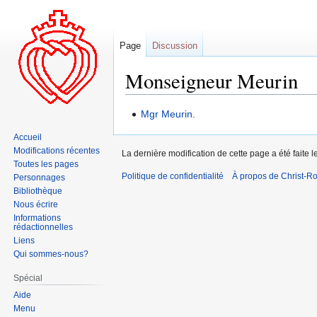
Page
Discussion
Monseigneur Meurin
Aller
Aller
Mgr Meurin
.
à
à
Accueil
la
la
Modifications récentes
La dernière modification de cette page a été faite
navigation
recherche
Toutes les pages
Politique de confidentialité
À propos de Christ-Ro
Personnages
Bibliothèque
Nous écrire
Informations
rédactionnelles
Liens
Qui sommes-nous?
Spécial
Aide
Menu