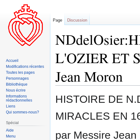
Page
Discussion
NDdelOsier:
L'OZIER ET 
Accueil
Modifications récentes
Jean Moron
Toutes les pages
Personnages
Bibliothèque
Nous écrire
Aller
Aller
HISTOIRE DE N.
Informations
rédactionnelles
à
à
Liens
la
la
Qui sommes-nous?
MIRACLES EN 1
navigation
recherche
Spécial
Aide
par Messire Jean
Menu