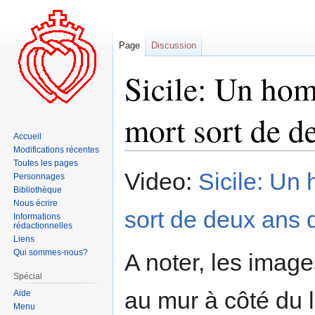
Page
Discussion
Sicile: Un ho
mort sort de d
Accueil
Modifications récentes
Toutes les pages
Aller
Aller
Video:
Sicile: Un
Personnages
à
à
Bibliothèque
la
la
Nous écrire
sort de deux ans
navigation
recherche
Informations
rédactionnelles
Liens
Qui sommes-nous?
A noter, les imag
Spécial
au mur à côté du l
Aide
Menu