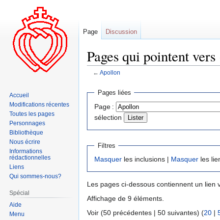
Page
Discussion
Pages qui pointent vers
←
Apollon
Aller
Aller
Pages liées
Accueil
à
à
Modifications récentes
Page :
la
la
Toutes les pages
sélection
navigation
recherche
Personnages
Bibliothèque
Nous écrire
Filtres
Informations
rédactionnelles
Masquer
les inclusions |
Masquer
les lie
Liens
Qui sommes-nous?
Les pages ci-dessous contiennent un lien 
Spécial
Affichage de 9 éléments.
Aide
Voir (50 précédentes | 50 suivantes) (
20
|
Menu