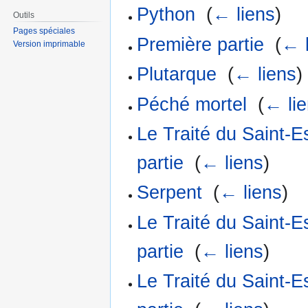
Python
‎
(
← liens
)
Outils
Pages spéciales
Première partie
‎
(
← 
Version imprimable
Plutarque
‎
(
← liens
)
Péché mortel
‎
(
← li
Le Traité du Saint-
partie
‎
(
← liens
)
Serpent
‎
(
← liens
)
Le Traité du Saint-
partie
‎
(
← liens
)
Le Traité du Saint-