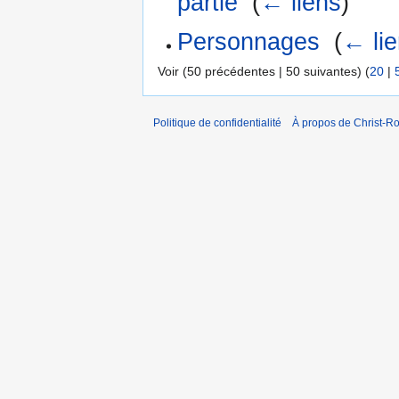
partie
‎
(
← liens
)
Personnages
‎
(
← li
Voir (50 précédentes | 50 suivantes) (
20
|
Politique de confidentialité
À propos de Christ-Ro