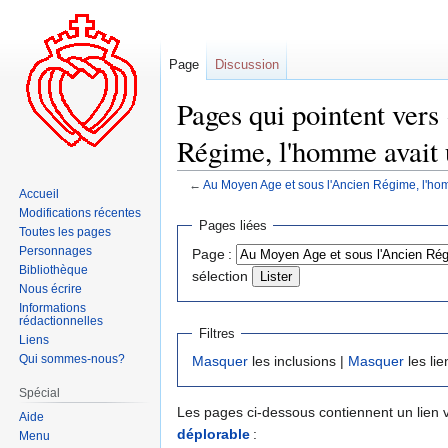
Page
Discussion
Pages qui pointent vers
Régime, l'homme avait 
←
Au Moyen Age et sous l'Ancien Régime, l'hom
Accueil
Modifications récentes
Aller
Aller
Pages liées
Toutes les pages
à
à
Personnages
Page :
la
la
Bibliothèque
sélection
navigation
recherche
Nous écrire
Informations
rédactionnelles
Filtres
Liens
Qui sommes-nous?
Masquer
les inclusions |
Masquer
les lie
Spécial
Les pages ci-dessous contiennent un lien 
Aide
déplorable
:
Menu