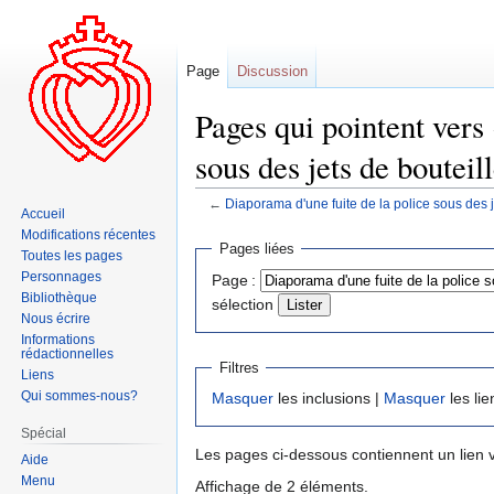
Page
Discussion
Pages qui pointent vers
sous des jets de bouteill
←
Diaporama d'une fuite de la police sous des j
Accueil
Modifications récentes
Aller
Aller
Pages liées
Toutes les pages
à
à
Personnages
Page :
la
la
Bibliothèque
sélection
navigation
recherche
Nous écrire
Informations
rédactionnelles
Filtres
Liens
Qui sommes-nous?
Masquer
les inclusions |
Masquer
les lie
Spécial
Les pages ci-dessous contiennent un lien 
Aide
Menu
Affichage de 2 éléments.