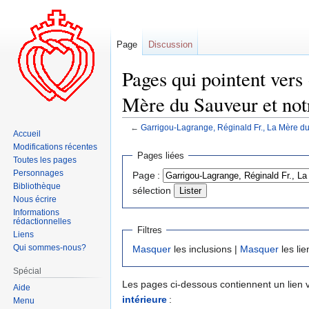
Page
Discussion
Pages qui pointent vers
Mère du Sauveur et notr
←
Garrigou-Lagrange, Réginald Fr., La Mère du 
Accueil
Modifications récentes
Aller
Aller
Pages liées
Toutes les pages
à
à
Personnages
Page :
la
la
Bibliothèque
sélection
navigation
recherche
Nous écrire
Informations
rédactionnelles
Filtres
Liens
Qui sommes-nous?
Masquer
les inclusions |
Masquer
les lie
Spécial
Les pages ci-dessous contiennent un lien 
Aide
intérieure
:
Menu