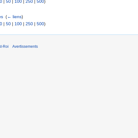
0
|
50
|
100
|
250
|
500
)
es
‎
(
← liens
)
0
|
50
|
100
|
250
|
500
)
t-Roi
Avertissements