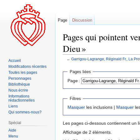
Page
Discussion
Pages qui pointent ve
Dieu »
←
Garrigou-Lagrange, Réginald Fr., La Pro
Accueil
Modifications récentes
Aller
Aller
Pages liées
Toutes les pages
à
à
Personnages
Page :
la
la
Bibliothèque
navigation
recherche
Nous écrire
Informations
Filtres
rédactionnelles
Liens
Masquer
les inclusions |
Masquer
les
Qui sommes-nous?
Spécial
Les pages ci-dessous contiennent un l
Aide
Affichage de 2 éléments.
Menu