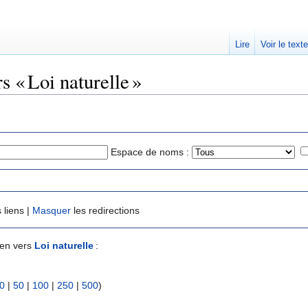
Lire
Voir le text
s « Loi naturelle »
Espace de noms :
 liens |
Masquer
les redirections
ien vers
Loi naturelle
:
0
|
50
|
100
|
250
|
500
)