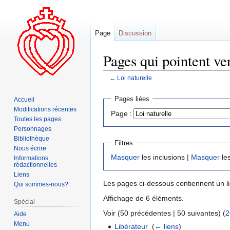
Page
Discussion
Pages qui pointent ver
←
Loi naturelle
Aller
Aller
Pages liées
Accueil
à
à
Modifications récentes
Page :
la
la
Toutes les pages
navigation
recherche
Personnages
Bibliothèque
Filtres
Nous écrire
Masquer
les inclusions |
Masquer
les
Informations
rédactionnelles
Liens
Les pages ci-dessous contiennent un l
Qui sommes-nous?
Affichage de 6 éléments.
Spécial
Voir (50 précédentes | 50 suivantes) (
2
Aide
Menu
Libérateur
‎
(
← liens
)