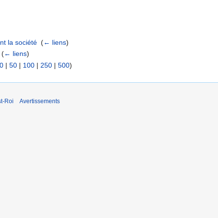
t la société
‎
(
← liens
)
‎
(
← liens
)
0
|
50
|
100
|
250
|
500
)
t-Roi
Avertissements