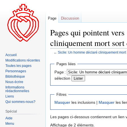
Page
Discussion
Pages qui pointent vers
cliniquement mort sort
←
Sicile: Un homme déclaré cliniquement mort
Accueil
Modifications récentes
Aller
Aller
Pages liées
Toutes les pages
à
à
Personnages
Page :
la
la
Bibliothèque
sélection
navigation
recherche
Nous écrire
Informations
rédactionnelles
Filtres
Liens
Qui sommes-nous?
Masquer
les inclusions |
Masquer
les lie
Spécial
Les pages ci-dessous contiennent un lien 
Aide
Menu
Affichage de 2 éléments.