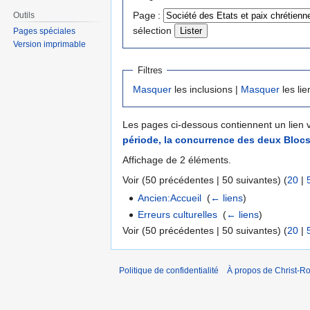
à
à
Page :
Outils
la
la
sélection
Pages spéciales
navigation
recherche
Version imprimable
Filtres
Masquer
les inclusions |
Masquer
les lie
Les pages ci-dessous contiennent un lien 
période, la concurrence des deux Bloc
Affichage de 2 éléments.
Voir (50 précédentes | 50 suivantes) (
20
|
Ancien:Accueil
‎
(
← liens
)
Erreurs culturelles
‎
(
← liens
)
Voir (50 précédentes | 50 suivantes) (
20
|
Politique de confidentialité
À propos de Christ-Ro