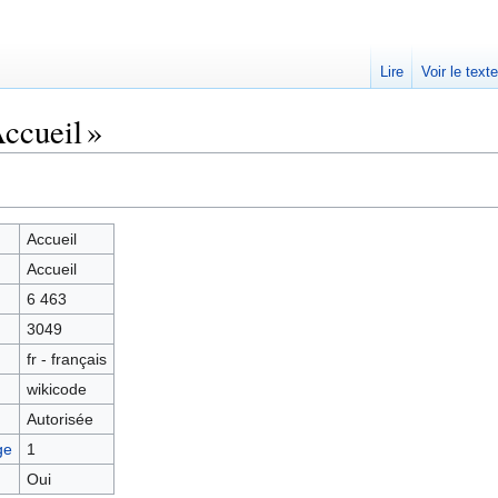
Lire
Voir le text
ccueil »
Accueil
Accueil
6 463
3049
fr - français
wikicode
Autorisée
ge
1
Oui