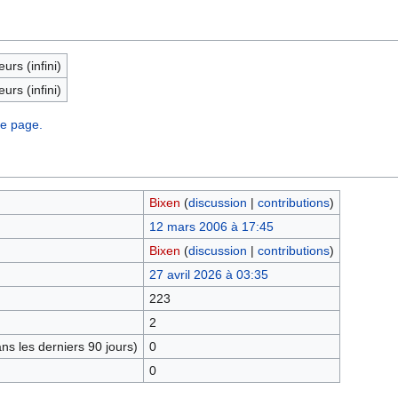
eurs (infini)
eurs (infini)
te page.
Bixen
(
discussion
|
contributions
)
12 mars 2006 à 17:45
Bixen
(
discussion
|
contributions
)
27 avril 2026 à 03:35
223
2
s les derniers 90 jours)
0
0