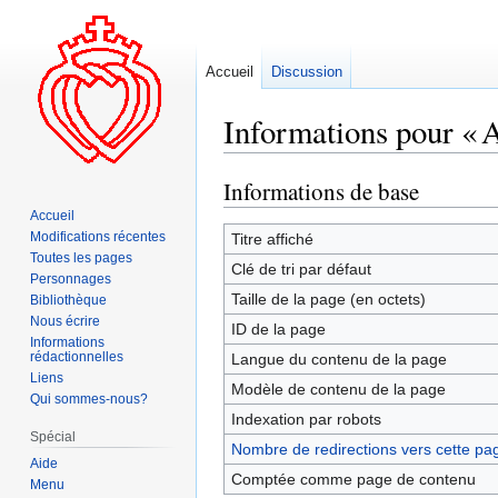
Accueil
Discussion
Informations pour « A
Informations de base
Aller
Aller
à
à
Accueil
la
la
Modifications récentes
Titre affiché
Toutes les pages
navigation
recherche
Clé de tri par défaut
Personnages
Taille de la page (en octets)
Bibliothèque
Nous écrire
ID de la page
Informations
rédactionnelles
Langue du contenu de la page
Liens
Modèle de contenu de la page
Qui sommes-nous?
Indexation par robots
Spécial
Nombre de redirections vers cette pa
Aide
Comptée comme page de contenu
Menu