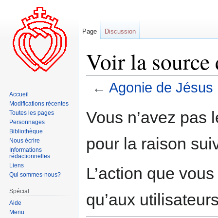
Page
Discussion
Voir la source
←
Agonie de Jésus
Accueil
Modifications récentes
Aller
Aller
Vous n’avez pas le
Toutes les pages
à
à
Personnages
la
la
Bibliothèque
pour la raison sui
navigation
recherche
Nous écrire
Informations
rédactionnelles
Liens
L’action que vous
Qui sommes-nous?
Spécial
qu’aux utilisateur
Aide
Menu