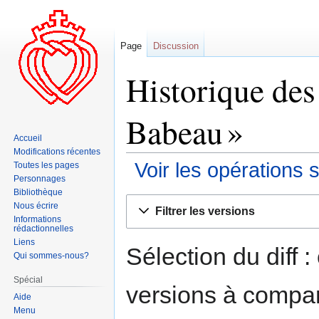
Page
Discussion
Historique des
Babeau »
Accueil
Modifications récentes
Voir les opérations 
Toutes les pages
Personnages
Bibliothèque
Aller
Aller
Nous écrire
Filtrer les versions
à
à
Informations
rédactionnelles
la
la
Liens
navigation
recherche
Sélection du diff 
Qui sommes-nous?
Spécial
versions à compar
Aide
Menu