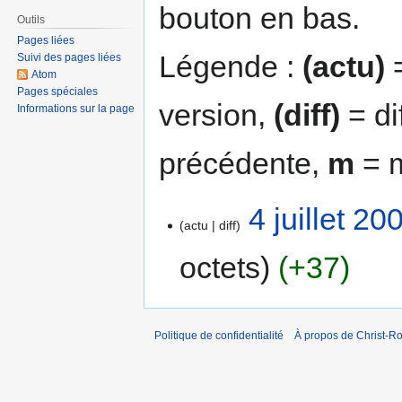
bouton en bas.
Outils
Pages liées
Légende :
(actu)
=
Suivi des pages liées
Atom
Pages spéciales
version,
(diff)
= di
Informations sur la page
précédente,
m
= m
4 juillet 2
actu
diff
octets
+37
Politique de confidentialité
À propos de Christ-Ro