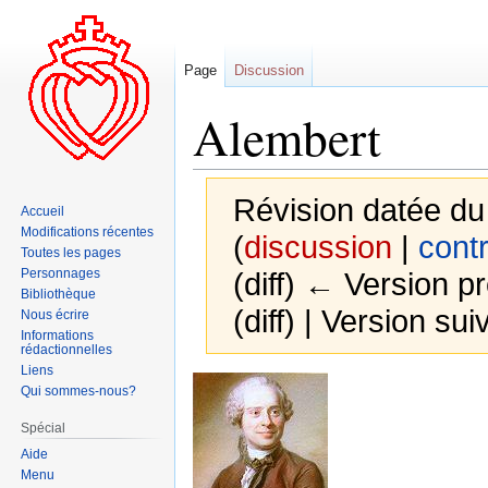
Page
Discussion
Alembert
Révision datée du 
Accueil
Modifications récentes
(
discussion
|
contr
Toutes les pages
Personnages
(diff) ← Version pr
Bibliothèque
(diff) | Version sui
Nous écrire
Informations
rédactionnelles
Liens
Aller
Aller
Qui sommes-nous?
à
à
Spécial
la
la
Aide
navigation
recherche
Menu