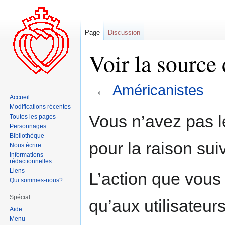
Page
Discussion
Voir la source
←
Américanistes
Accueil
Modifications récentes
Aller
Aller
Vous n’avez pas le
Toutes les pages
à
à
Personnages
la
la
Bibliothèque
pour la raison sui
navigation
recherche
Nous écrire
Informations
rédactionnelles
Liens
L’action que vous
Qui sommes-nous?
Spécial
qu’aux utilisateur
Aide
Menu