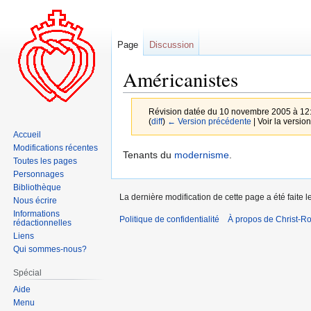
Page
Discussion
Américanistes
Révision datée du 10 novembre 2005 à 12
(
diff
)
← Version précédente
| Voir la version
Accueil
Modifications récentes
Aller
Aller
Tenants du
modernisme
.
Toutes les pages
à
à
Personnages
la
la
Bibliothèque
La dernière modification de cette page a été faite
navigation
recherche
Nous écrire
Informations
Politique de confidentialité
À propos de Christ-Ro
rédactionnelles
Liens
Qui sommes-nous?
Spécial
Aide
Menu