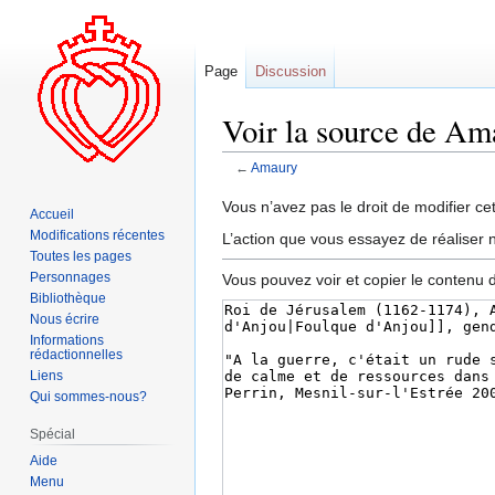
Page
Discussion
Voir la source de Am
←
Amaury
Aller
Aller
Vous n’avez pas le droit de modifier cet
Accueil
à
à
Modifications récentes
L’action que vous essayez de réaliser n
la
la
Toutes les pages
navigation
recherche
Personnages
Vous pouvez voir et copier le contenu 
Bibliothèque
Nous écrire
Informations
rédactionnelles
Liens
Qui sommes-nous?
Spécial
Aide
Menu